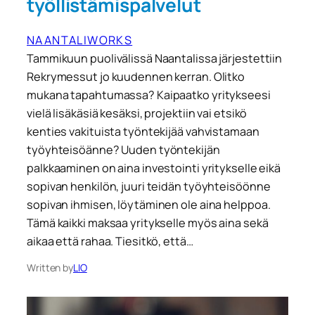
työllistämispalvelut
NAANTALIWORKS
Tammikuun puolivälissä Naantalissa järjestettiin
Rekrymessut jo kuudennen kerran. Olitko
mukana tapahtumassa? Kaipaatko yritykseesi
vielä lisäkäsiä kesäksi, projektiin vai etsikö
kenties vakituista työntekijää vahvistamaan
työyhteisöänne? Uuden työntekijän
palkkaaminen on aina investointi yritykselle eikä
sopivan henkilön, juuri teidän työyhteisöönne
sopivan ihmisen, löytäminen ole aina helppoa.
Tämä kaikki maksaa yritykselle myös aina sekä
aikaa että rahaa. Tiesitkö, että…
Written by
LIO