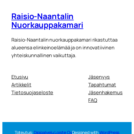
Raisio-Naantalin
Nuorkauppakamari
Raisio-Naantalin nuorkauppakamari rikastuttaa
alueensa elinkeinoelämää ja on innovatiivinen
yhteiskunnallinen vaikuttaja.
Etusivu
Jäsenyys
Artikkelit
Tapahtumat
Tietosuojaseloste
Jäsenhakemus
FAQ
Toteutus:
Digipalvelu Loiste Oy
Designed with
WordPress