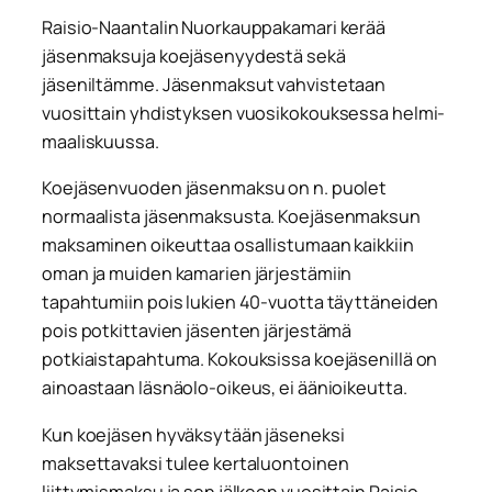
Raisio-Naantalin Nuorkauppakamari kerää
jäsenmaksuja koejäsenyydestä sekä
jäseniltämme. Jäsenmaksut vahvistetaan
vuosittain yhdistyksen vuosikokouksessa helmi-
maaliskuussa.
Koejäsenvuoden jäsenmaksu on n. puolet
normaalista jäsenmaksusta. Koejäsenmaksun
maksaminen oikeuttaa osallistumaan kaikkiin
oman ja muiden kamarien järjestämiin
tapahtumiin pois lukien 40-vuotta täyttäneiden
pois potkittavien jäsenten järjestämä
potkiaistapahtuma. Kokouksissa koejäsenillä on
ainoastaan läsnäolo-oikeus, ei äänioikeutta.
Kun koejäsen hyväksytään jäseneksi
maksettavaksi tulee kertaluontoinen
liittymismaksu ja sen jälkeen vuosittain Raisio-