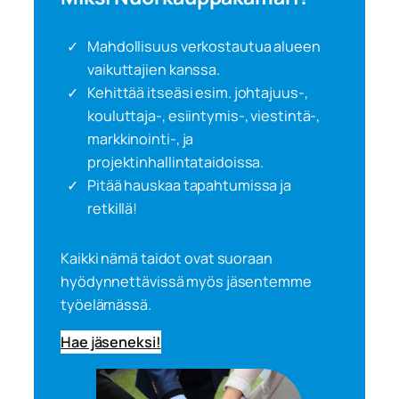
Mahdollisuus verkostautua alueen
vaikuttajien kanssa.
Kehittää itseäsi esim. johtajuus-,
kouluttaja-, esiintymis-, viestintä-,
markkinointi-, ja
projektinhallintataidoissa.
Pitää hauskaa tapahtumissa ja
retkillä!
Kaikki nämä taidot ovat suoraan
hyödynnettävissä myös jäsentemme
työelämässä.
Hae jäseneksi!