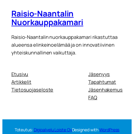
Raisio-Naantalin
Nuorkauppakamari
Raisio-Naantalin nuorkauppakamari rikastuttaa
alueensa elinkeinoelämää ja on innovatiivinen
yhteiskunnallinen vaikuttaja.
Etusivu
Jäsenyys
Artikkelit
Tapahtumat
Tietosuojaseloste
Jäsenhakemus
FAQ
Toteutus:
Digipalvelu Loiste Oy
Designed with
WordPress