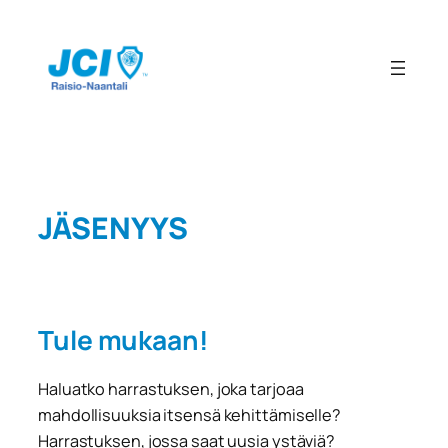
Siirry
sisältöön
JÄSENYYS
Tule mukaan!
Haluatko harrastuksen, joka tarjoaa
mahdollisuuksia itsensä kehittämiselle?
Harrastuksen, jossa saat uusia ystäviä?