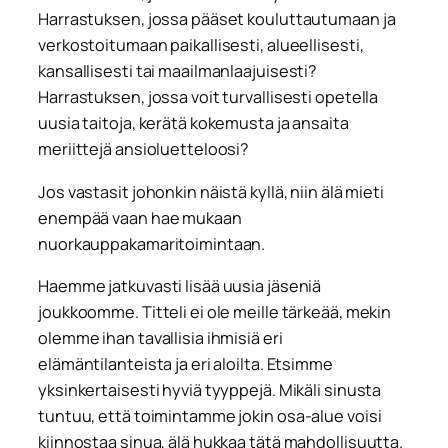
Harrastuksen, jossa pääset kouluttautumaan ja
verkostoitumaan paikallisesti, alueellisesti,
kansallisesti tai maailmanlaajuisesti?
Harrastuksen, jossa voit turvallisesti opetella
uusia taitoja, kerätä kokemusta ja ansaita
meriittejä ansioluetteloosi?
Jos vastasit johonkin näistä kyllä, niin älä mieti
enempää vaan hae mukaan
nuorkauppakamaritoimintaan.
Haemme jatkuvasti lisää uusia jäseniä
joukkoomme. Titteli ei ole meille tärkeää, mekin
olemme ihan tavallisia ihmisiä eri
elämäntilanteista ja eri aloilta. Etsimme
yksinkertaisesti hyviä tyyppejä. Mikäli sinusta
tuntuu, että toimintamme jokin osa-alue voisi
kiinnostaa sinua, älä hukkaa tätä mahdollisuutta.