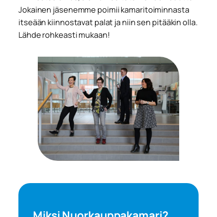
Jokainen jäsenemme poimii kamaritoiminnasta
itseään kiinnostavat palat ja niin sen pitääkin olla.
Lähde rohkeasti mukaan!
Miksi Nuorkauppakamari?