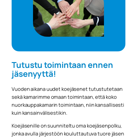
Tutustu toimintaan ennen
jäsenyyttä!
Vuoden aikana uudet koejäsenet tutustutetaan
sekä kamarimme omaan toimintaan, että koko
nuorkauppakamarin toimintaan, niin kansallisesti
kuin kansainvälisestikin.
Koejäsenille on suunniteltu oma koejäsenpolku,
jonka avulla järjestöön kouluttautuva tuore jäsen