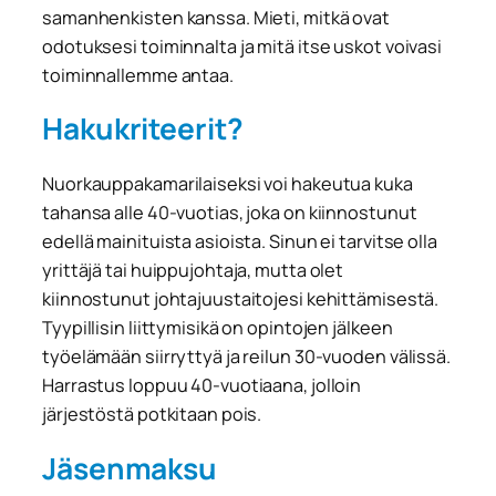
samanhenkisten kanssa. Mieti, mitkä ovat
odotuksesi toiminnalta ja mitä itse uskot voivasi
toiminnallemme antaa.
Hakukriteerit?
Nuorkauppakamarilaiseksi voi hakeutua kuka
tahansa alle 40-vuotias, joka on kiinnostunut
edellä mainituista asioista. Sinun ei tarvitse olla
yrittäjä tai huippujohtaja, mutta olet
kiinnostunut johtajuustaitojesi kehittämisestä.
Tyypillisin liittymisikä on opintojen jälkeen
työelämään siirryttyä ja reilun 30-vuoden välissä.
Harrastus loppuu 40-vuotiaana, jolloin
järjestöstä potkitaan pois.
Jäsenmaksu