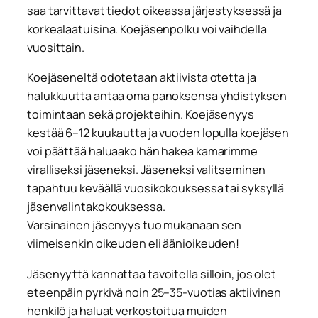
saa tarvittavat tiedot oikeassa järjestyksessä ja
korkealaatuisina. Koejäsenpolku voi vaihdella
vuosittain.
Koejäseneltä odotetaan aktiivista otetta ja
halukkuutta antaa oma panoksensa yhdistyksen
toimintaan sekä projekteihin. Koejäsenyys
kestää 6–12 kuukautta ja vuoden lopulla koejäsen
voi päättää haluaako hän hakea kamarimme
viralliseksi jäseneksi. Jäseneksi valitseminen
tapahtuu keväällä vuosikokouksessa tai syksyllä
jäsenvalintakokouksessa.
Varsinainen jäsenyys tuo mukanaan sen
viimeisenkin oikeuden eli äänioikeuden!
Jäsenyyttä kannattaa tavoitella silloin, jos olet
eteenpäin pyrkivä noin 25–35-vuotias aktiivinen
henkilö ja haluat verkostoitua muiden