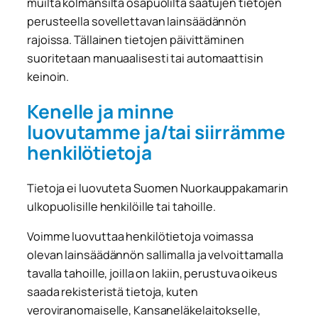
muilta kolmansilta osapuolilta saatujen tietojen
perusteella sovellettavan lainsäädännön
rajoissa. Tällainen tietojen päivittäminen
suoritetaan manuaalisesti tai automaattisin
keinoin.
Kenelle ja minne
luovutamme ja/tai siirrämme
henkilötietoja
Tietoja ei luovuteta Suomen Nuorkauppakamarin
ulkopuolisille henkilöille tai tahoille.
Voimme luovuttaa henkilötietoja voimassa
olevan lainsäädännön sallimalla ja velvoittamalla
tavalla tahoille, joilla on lakiin, perustuva oikeus
saada rekisteristä tietoja, kuten
veroviranomaiselle, Kansaneläkelaitokselle,