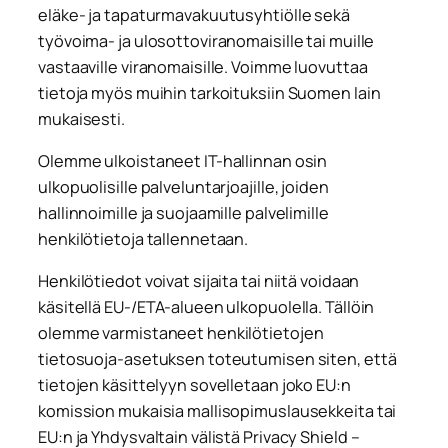
eläke- ja tapaturmavakuutusyhtiölle sekä
työvoima- ja ulosottoviranomaisille tai muille
vastaaville viranomaisille. Voimme luovuttaa
tietoja myös muihin tarkoituksiin Suomen lain
mukaisesti.
Olemme ulkoistaneet IT-hallinnan osin
ulkopuolisille palveluntarjoajille, joiden
hallinnoimille ja suojaamille palvelimille
henkilötietoja tallennetaan.
Henkilötiedot voivat sijaita tai niitä voidaan
käsitellä EU-/ETA-alueen ulkopuolella. Tällöin
olemme varmistaneet henkilötietojen
tietosuoja-asetuksen toteutumisen siten, että
tietojen käsittelyyn sovelletaan joko EU:n
komission mukaisia mallisopimuslausekkeita tai
EU:n ja Yhdysvaltain välistä Privacy Shield –