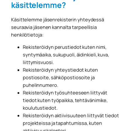
käsittelemme?
Käsittelemme jäsenrekisterin yhteydessä
seuraavia jäsenen kannalta tarpeellisia
henkilötietoja:
Rekisteröidyn perustiedot kuten nimi,
syntymäaika, sukupuoli, äidinkieli, kuva,
liittymisvuosi.
Rekisteröidyn yhteystiedot kuten
postiosoite, sähköpostiosoite ja
puhelinnumero.
Rekisteröidyn työsuhteeseen liittyvät
tiedot kuten työpaikka, tehtävänimike,
koulutustiedot.
Rekisteröidyn aktiivisuuteen liittyvät tiedot
projekteissa ja tapahtumissa, kuten
aktiivisuuskalenteri.