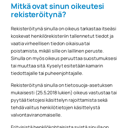
Mitkä ovat sinun oikeutesi
rekisteröitynä?
Rekisteröitynä sinulla on oikeus tarkastaa itseäsi
koskevat henkilörekisteriin tallennetut tiedot ja
vaatia virheellisen tiedon oikaisua tai
poistamista, mikäli sille on laillinen peruste.
Sinulla on myös oikeus peruuttaa suostumuksesi
tai muuttaa sitä. Kyselyt esitetään kamarin
tiedottajalle tai puheenjohtajalle.
Rekisteröitynä sinulla on tietosuoja-asetuksen
mukaisesti (25.5.2018 lukien) oikeus vastustaa tai
pyytää tietojesi käsittelyn rajoittamista sekä
tehdä valitus henkilötietojen käsittelystä
valvontaviranomaiselle.
Erityisistä henkilökohtaisista syistä sinulla on