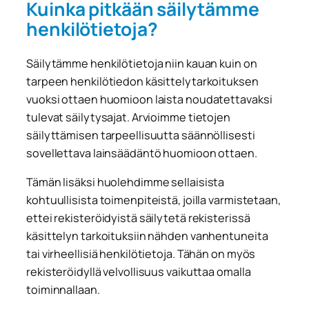
Kuinka pitkään säilytämme
henkilötietoja?
Säilytämme henkilötietoja niin kauan kuin on
tarpeen henkilötiedon käsittelytarkoituksen
vuoksi ottaen huomioon laista noudatettavaksi
tulevat säilytysajat. Arvioimme tietojen
säilyttämisen tarpeellisuutta säännöllisesti
sovellettava lainsäädäntö huomioon ottaen.
Tämän lisäksi huolehdimme sellaisista
kohtuullisista toimenpiteistä, joilla varmistetaan,
ettei rekisteröidyistä säilytetä rekisterissä
käsittelyn tarkoituksiin nähden vanhentuneita
tai virheellisiä henkilötietoja. Tähän on myös
rekisteröidyllä velvollisuus vaikuttaa omalla
toiminnallaan.