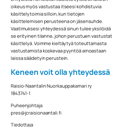
oikeus myös vastustaa itseesi kohdistuvia
käsittelytoimia silloin, kun tietojen
käsittelemisen perusteena on jäsensuhde.
Vaatimuksesi yhteydessä sinun tulee yksilöidä
se erityinen tilanne, johon perustuen vastustat
käsittelyä. Voimme kieltäytyä toteuttamasta
vastustamista koskevaa pyyntöä ainoastaan
laissa säädetyin perustein.
Keneen voit olla yhteydessä
Raisio-Naantalin Nuorkauppakamari ry
1843741-1
Puheenjohtaja
pres@jcraisionaantali.fi
Tiedottaja