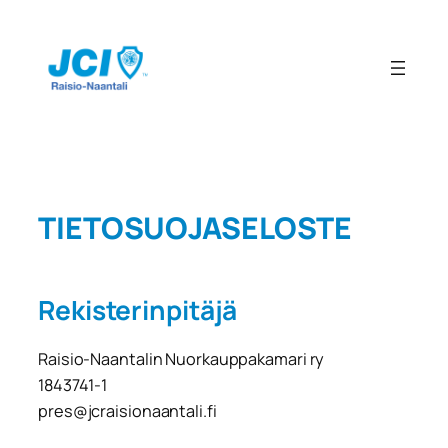
Siirry
sisältöön
TIETOSUOJASELOSTE
Rekisterinpitäjä
Raisio-Naantalin Nuorkauppakamari ry
1843741-1
pres@jcraisionaantali.fi