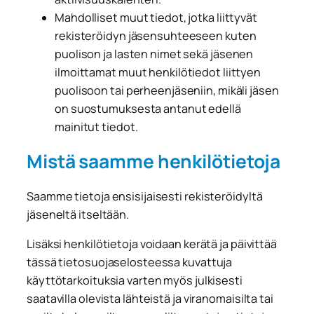
Mahdolliset muut tiedot, jotka liittyvät
rekisteröidyn jäsensuhteeseen kuten
puolison ja lasten nimet sekä jäsenen
ilmoittamat muut henkilötiedot liittyen
puolisoon tai perheenjäseniin, mikäli jäsen
on suostumuksesta antanut edellä
mainitut tiedot.
Mistä saamme henkilötietoja
Saamme tietoja ensisijaisesti rekisteröidyltä
jäseneltä itseltään.
Lisäksi henkilötietoja voidaan kerätä ja päivittää
tässä tietosuojaselosteessa kuvattuja
käyttötarkoituksia varten myös julkisesti
saatavilla olevista lähteistä ja viranomaisilta tai