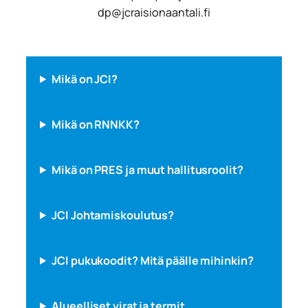
dp@jcraisionaantali.fi
Mikä on JCI?
Mikä on RNNKK?
Mikä on PRES ja muut hallitusroolit?
JCI Johtamiskoulutus?
JCI pukukoodit? Mitä päälle mihinkin?
Alueelliset virat ja termit