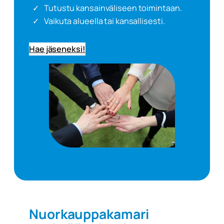
Tutustu kansainväliseen toimintaan.
Vaikuta alueella tai kansallisesti.
Hae jäseneksi!
Nuorkauppakamari