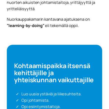
nuorten aikuisten johtamistaitoja, yrittäjyyttä ja
yritteliäisyyttä.
Nuorkauppakamarin kantavana ajatuksena on
”learning-by-doing”
eli tekemällä oppii.
Kohtaamispaikka itsensä
kehittäjille ja
yhteiskunnan vaikuttajille
Luo uusia ystäviä ja liikesuhteita.
Opi johtamista.
Opi esiintymistaitoja.